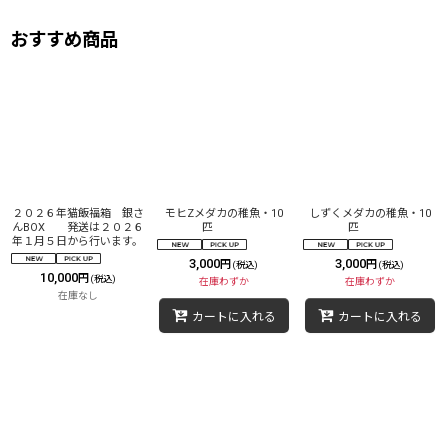
おすすめ商品
２０２６年猫飯福箱 銀さ
モヒZメダカの稚魚・10
しずくメダカの稚魚・10
んBOX 発送は２０２６
匹
匹
年１月５日から行います。
3,000
3,000
円
円
(税込)
(税込)
10,000
円
(税込)
在庫わずか
在庫わずか
在庫なし
カートに入れる
カートに入れる