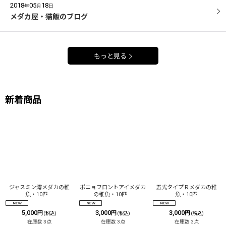
2018
05
18
年
月
日
メダカ屋・猫飯のブログ
もっと見る
新着商品
ジャスミン澪メダカの稚
ポニョフロントアイメダカ
五式タイプＲメダカの稚
魚・10匹
の稚魚・10匹
魚・10匹
5,000
3,000
3,000
円
円
円
(税込)
(税込)
(税込)
在庫数 3点
在庫数 3点
在庫数 3点