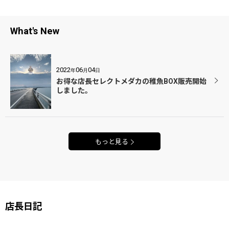
What's New
2022
06
04
年
月
日
お得な店長セレクトメダカの稚魚BOX販売開始
しました。
もっと見る
店長日記