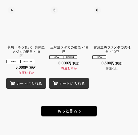
4
5
6
蒼玲（そうれい）光体型
王彗華メダカの稚魚・10
雲州三色ラメメダカの稚
メダカの稚魚・10
匹
魚・10匹
匹
3,000
3,500
円
円
(税込)
(税込)
5,000
円
(税込)
在庫わずか
在庫なし
在庫わずか
カートに入れる
カートに入れる
もっと見る